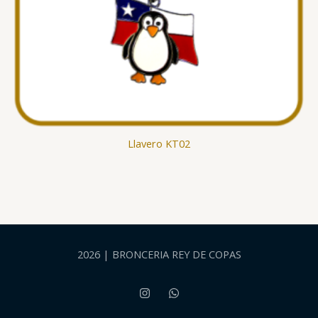
Llavero KT02
2026 | BRONCERIA REY DE COPAS