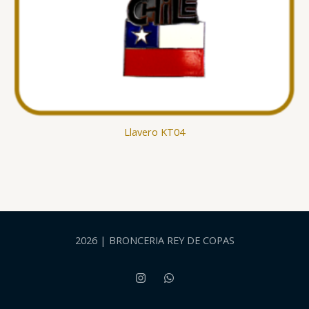
Llavero KT04
2026 | BRONCERIA REY DE COPAS