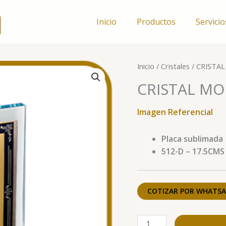
Inicio
Productos
Servicio
CRISTAL
Inicio
/
Cristales
/ CRISTA
MODELO
CRISTAL MO
512-
D
Imagen Referencial
cantidad
Placa sublimada
512-D – 17.5CMS
COTIZAR POR WHATSA