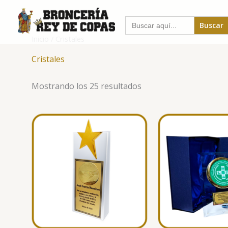
Ir
al
Buscar:
contenido
Inicio
/ Cristales
Cristales
Mostrando los 25 resultados