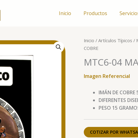
Inicio
Productos
Servicio
MTC6-
Inicio
/
Artículos Típicos
/
04
COBRE
MAGNETO
MTC6-04 MA
TIPICO
COBRE
Imagen Referencial
cantidad
IMÁN DE COBRE 
DIFERENTES DIS
PESO 15 GRAMO
COTIZAR POR WHATSA