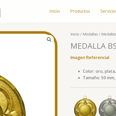
Inicio
Productos
Servicio
MEDALLA
Inicio
/
Medallas
/
Medalla
BSD-
MEDALLA BS
60
cantidad
Imagen Referencial
Color: oro, plata
Tamaño: 50 mm, i