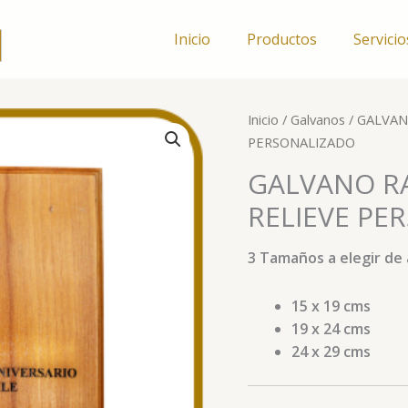
Inicio
Productos
Servicio
GALVANO
Inicio
/
Galvanos
/ GALVAN
RAULI
PERSONALIZADO
CON
GALVANO R
GRABADO
RELIEVE PE
BAJO
RELIEVE
PERSONALIZADO
3 Tamaños a elegir de 
cantidad
15 x 19 cms
19 x 24 cms
24 x 29 cms