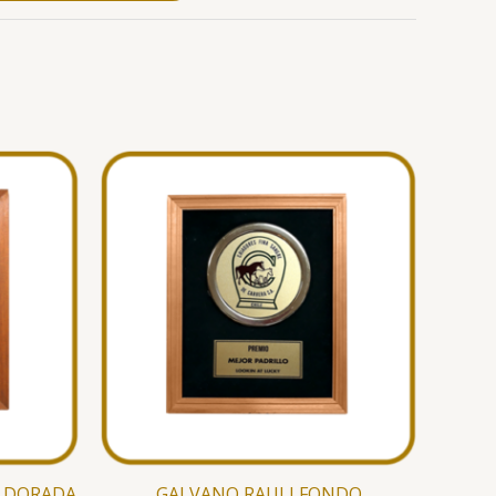
A DORADA
GALVANO RAULI FONDO