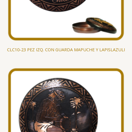
CLC10-23 PEZ IZQ. CON GUARDA MAPUCHE Y LAPISLAZULI