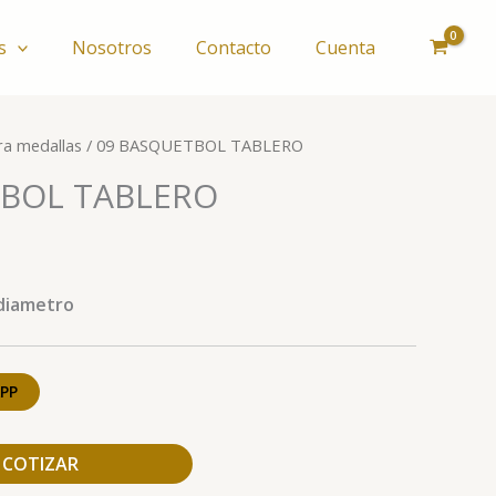
s
Nosotros
Contacto
Cuenta
ra medallas
/ 09 BASQUETBOL TABLERO
TBOL TABLERO
diametro
PP
COTIZAR