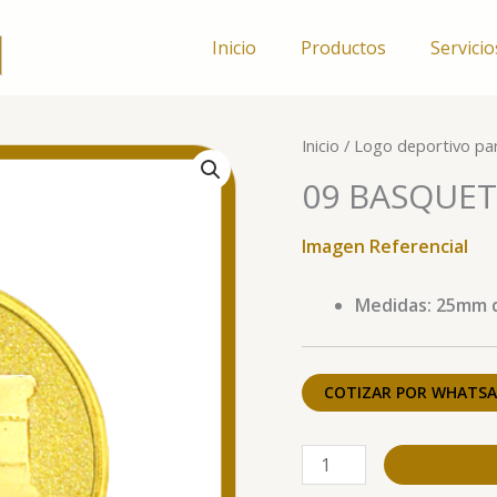
Inicio
Productos
Servicio
09
Inicio
/
Logo deportivo pa
BASQUETBOL
09 BASQUE
TABLERO
cantidad
Imagen Referencial
Medidas: 25mm 
COTIZAR POR WHATSA