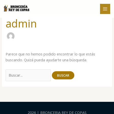
Ir
Buscar
al
por:
contenido
admin
Parece que no hemos podido encontrar lo que estás
buscando. Quizá pueda ayudarte una búsqueda.
2026 | BRONCERIA REY DE COPAS